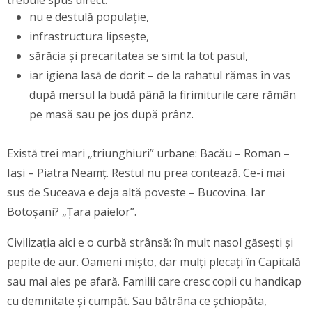
trebuie spus direct:
nu e destulă populație,
infrastructura lipsește,
sărăcia și precaritatea se simt la tot pasul,
iar igiena lasă de dorit – de la rahatul rămas în vas
după mersul la budă până la firimiturile care rămân
pe masă sau pe jos după prânz.
Există trei mari „triunghiuri” urbane: Bacău – Roman –
Iași – Piatra Neamț. Restul nu prea contează. Ce-i mai
sus de Suceava e deja altă poveste – Bucovina. Iar
Botoșani? „Țara paielor”.
Civilizația aici e o curbă strânsă: în mult nasol găsești și
pepite de aur. Oameni mișto, dar mulți plecați în Capitală
sau mai ales pe afară. Familii care cresc copii cu handicap
cu demnitate și cumpăt. Sau bătrâna ce șchiopăta,