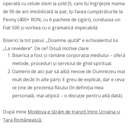
operată cu celule stem la șold (!), care își îngrijește mama
de 90 de ani imobilizată la pat, își facea cumpărăturile la
Penny (400+ RON, cu 6 pachete de țigări), conducea un
Fiat 500 și vorbea cu o gramatică impecabilă.
Biserici la tot pasul. „Doamne ajută!” e echivalentul lui
„La revedere”. De ce? Două motive clare:
Biserica a fost și rămâne corporația mediului – oferă
metode, proceduri și serviciul de ghid spiritual.
Oamenii de aici par să aibă nevoie de Dumnezeu mai
mult decât în alte părți. E greu de explicat, dar e ceva
ce ține de prezența Răului (în definiția mea
personală, mai atipică – o discuție pentru altă dată).
După mine
Moldova e tărâm de tranzit între Ucraina și
Țara Românească.