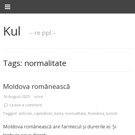
Kul
– re ppl –
Tags:
normalitate
Moldova românească
16 August 2025
·
orice
·
Leave a comment
Tagged:
articole
,
capitalism
,
meta
,
normalitate
,
România
,
turism
Moldova românească are farmecul și durerile ei. Și