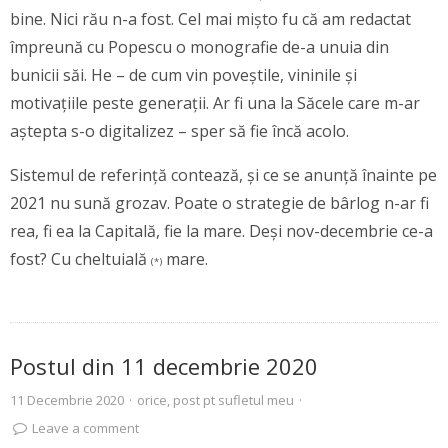
bine. Nici rău n-a fost. Cel mai mișto fu că am redactat
împreună cu Popescu o monografie de-a unuia din
bunicii săi. He – de cum vin poveștile, vininile și
motivațiile peste generații. Ar fi una la Săcele care m-ar
aștepta s-o digitalizez – sper să fie încă acolo.
Sistemul de referință contează, și ce se anunță înainte pe
2021 nu sună grozav. Poate o strategie de bârlog n-ar fi
rea, fi ea la Capitală, fie la mare. Deși nov-decembrie ce-a
fost? Cu cheltuială
mare.
(*)
Postul din 11 decembrie 2020
11 Decembrie 2020
·
orice
,
post pt sufletul meu
·
Leave a comment