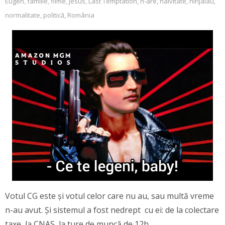
Eugen
,
familie
,
filme
,
Jesus
,
Last Temptation
,
n-are
,
naivitate
,
ninjalau
,
normalitate
,
politică
,
România
Votul CG este și votul celor care nu au, sau multă vreme
n-au avut. Și sistemul a fost nedrept cu ei: de la colectare
taxe, la CNAS, la ture de muncă de 12h.