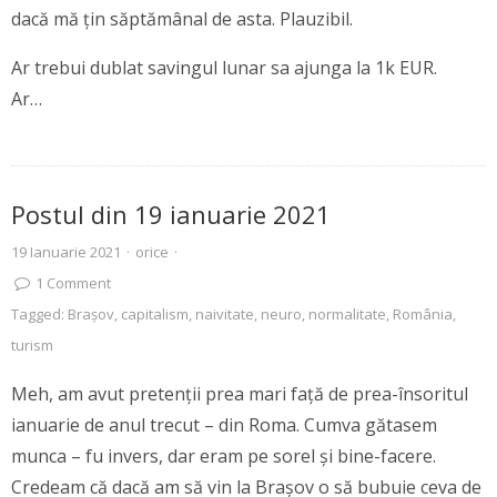
dacă mă țin săptămânal de asta. Plauzibil.
Ar trebui dublat savingul lunar sa ajunga la 1k EUR.
Ar…
Postul din 19 ianuarie 2021
19 Ianuarie 2021
·
orice
·
1
Comment
Tagged:
Brașov
,
capitalism
,
naivitate
,
neuro
,
normalitate
,
România
,
turism
Meh, am avut pretenții prea mari față de prea-însoritul
ianuarie de anul trecut – din Roma. Cumva gătasem
munca – fu invers, dar eram pe sorel și bine-facere.
Credeam că dacă am să vin la Brașov o să bubuie ceva de