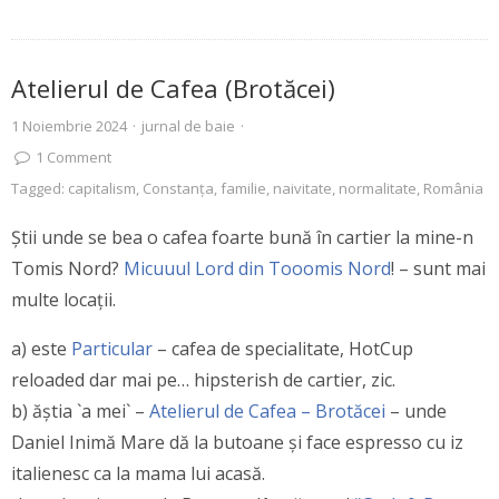
Atelierul de Cafea (Brotăcei)
1 Noiembrie 2024
·
jurnal de baie
·
1
Comment
Tagged:
capitalism
,
Constanţa
,
familie
,
naivitate
,
normalitate
,
România
Știi unde se bea o cafea foarte bună în cartier la mine-n
Tomis Nord?
Micuuul Lord din Tooomis Nord
! – sunt mai
multe locații.
a) este
Particular
– cafea de specialitate, HotCup
reloaded dar mai pe… hipsterish de cartier, zic.
b) ăștia `a mei` –
Atelierul de Cafea – Brotăcei
– unde
Daniel Inimă Mare dă la butoane și face espresso cu iz
italienesc ca la mama lui acasă.