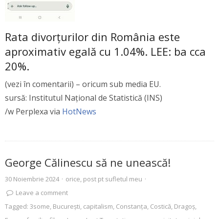
Rata divorțurilor din România este
aproximativ egală cu 1.04%. LEE: ba cca
20%.
(vezi în comentarii) – oricum sub media EU.
sursă: Institutul Național de Statistică (INS)
/w Perplexa via
HotNews
George Călinescu să ne unească!
30 Noiembrie 2024
·
orice
,
post pt sufletul meu
·
Leave a comment
Tagged:
3some
,
Bucureşti
,
capitalism
,
Constanţa
,
Costică
,
Dragoş
,