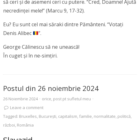
să ceri și de asemeni ceri cu putere. “Cred, Doamne! Ajută
necredinței mele!” (Marcu 9, 17-32).
Eu? Eu sunt cel mai săraki dintre Pământeni. “Votați
Denis Alibec
”.
George Călinescu să ne unească!
În cuget și în ne-simțiri.
Postul din 26 noiembrie 2024
26 Noiembrie 2024
·
orice
,
post pt sufletul meu
·
Leave a comment
Tagged:
Bruxelles
,
Bucureşti
,
capitalism
,
familie
,
normalitate
,
politică
,
război
,
România