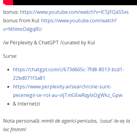
bonus:
https://www.youtube.com/watch?v=lC5JFQaSSxs
bonus from Kul:
https://www.youtube.com/watch?
v=NhlmcOdgqRU
/w Perplexity & ChatGPT /curated by Kul
Surse:
https://chatgpt.com/c/673d665c-7fd8-8013-bcd1-
22bd071f3a81
https://www.perplexity.ai/search/cine-sunt-
pecenegii-ce-rol-au-vljTmGEwRqylxOgWkz_Gpw
& Internetzi
Nota personală:
mmtii de agarici-periculos, `cusut`-te-aș la
loc fmmm!