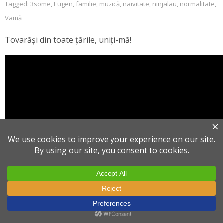
Tagged:
3some
,
Eugen
,
familie
,
muzică
,
naivitate
,
ninjalau
,
normalitate
,
Vamă
Tovarăși din toate țările, uniți-mă!