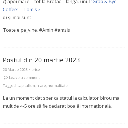
c) apoi mai e – tot la Brotac – lângă, unul
“Grab & Bye
Coffee” – Tomis 3
d) și mai sunt
Toate e pe_vine. #Amin #amzis
Postul din 20 martie 2023
20 Martie 2023
·
orice
·
Leave a comment
Tagged:
capitalism
,
n-are
,
normalitate
La un moment dat sper ca statul la
calculator
birou mai
mult de 4-5 ore să fie declarat boală internațională.