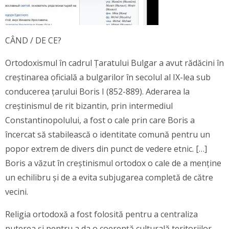
CÂND / DE CE?
Ortodoxismul în cadrul Țaratului Bulgar a avut rădăcini în
creștinarea oficială a bulgarilor în secolul al IX-lea sub
conducerea țarului Boris I (852-889). Aderarea la
creștinismul de rit bizantin, prin intermediul
Constantinopolului, a fost o cale prin care Boris a
încercat să stabilească o identitate comună pentru un
popor extrem de divers din punct de vedere etnic. […]
Boris a văzut în creștinismul ortodox o cale de a menține
un echilibru și de a evita subjugarea completă de către
vecini.
Religia ortodoxă a fost folosită pentru a centraliza
puterea și pentru a da o coerență culturală teritoriilor