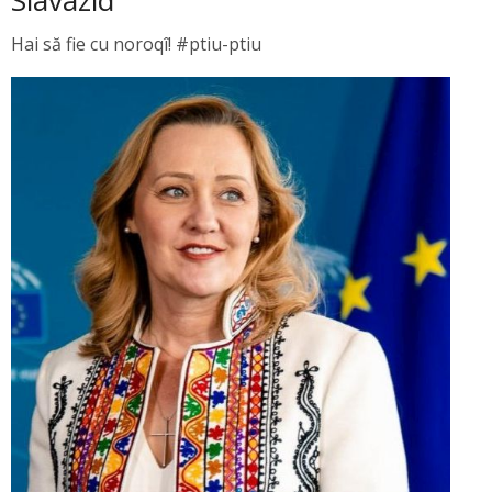
Slavazid
Hai să fie cu noroqî! #ptiu-ptiu