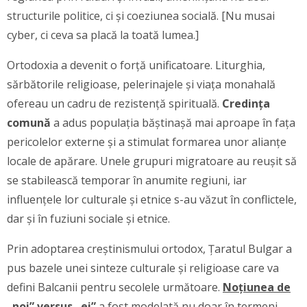
structurile politice, ci și coeziunea socială. [Nu musai
cyber, ci ceva sa placă la toată lumea.]
Ortodoxia a devenit o forță unificatoare. Liturghia,
sărbătorile religioase, pelerinajele și viața monahală
ofereau un cadru de rezistență spirituală.
Credința
comună
a adus populația băștinașă mai aproape în fața
pericolelor externe și a stimulat formarea unor alianțe
locale de apărare. Unele grupuri migratoare au reușit să
se stabilească temporar în anumite regiuni, iar
influențele lor culturale și etnice s-au văzut în conflictele,
dar și în fuziuni sociale și etnice.
Prin adoptarea creștinismului ortodox, Țaratul Bulgar a
pus bazele unei sinteze culturale și religioase care va
defini Balcanii pentru secolele următoare.
Noțiunea de
„noi” versus „ei”
a fost modelată nu doar în termeni