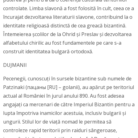
controlate. Limba slavonă a fost folosită în cult, ceea ce a
încurajat dezvoltarea literaturii slavone, contribuind la o
identitate religioasă distinctă de cea greacă bizantină.
Întemeierea școlilor de la Ohrid și Preslav și dezvoltarea
alfabetului chirilic au fost fundamentele pe care s-a
construit identitatea bulgară ortodoxă.
DUJMANII
Pecenegii, cunoscuți în sursele bizantine sub numele de
Patzinaki (пацаны [RU] – golanii), au apărut pe teritoriul
actual al României în jurul anului 890. Au fost adesea
angajați ca mercenari de către Imperiul Bizantin pentru a
lupta împotriva inamicilor acestuia, inclusiv bulgarii și
ungurii. Stilul lor de viață nomad le permitea să
controleze rapid teritorii prin raiduri sângeroase,