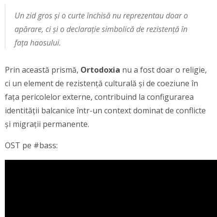
Un zid gros și o curte închisă nu reprezentau doar o
apărare, ci și o declarație simbolică de rezistență în
fața haosului.
Prin această prismă,
Ortodoxia
nu a fost doar o religie,
ci un element de rezistență culturală și de coeziune în
fața pericolelor externe, contribuind la configurarea
identității balcanice într-un context dominat de conflicte
și migrații permanente.
OST pe #bass: