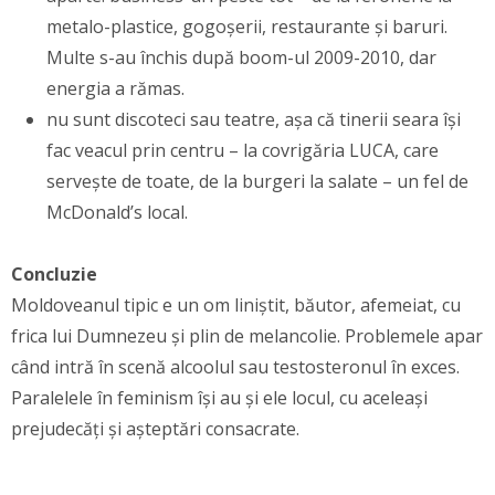
metalo-plastice, gogoșerii, restaurante și baruri.
Multe s-au închis după boom-ul 2009-2010, dar
energia a rămas.
nu sunt discoteci sau teatre, așa că tinerii seara își
fac veacul prin centru – la covrigăria LUCA, care
servește de toate, de la burgeri la salate – un fel de
McDonald’s local.
Concluzie
Moldoveanul tipic e un om liniștit, băutor, afemeiat, cu
frica lui Dumnezeu și plin de melancolie. Problemele apar
când intră în scenă alcoolul sau testosteronul în exces.
Paralelele în feminism își au și ele locul, cu aceleași
prejudecăți și așteptări consacrate.