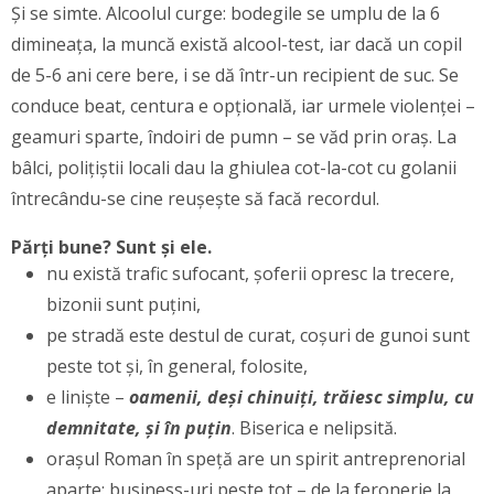
Și se simte. Alcoolul curge: bodegile se umplu de la 6
dimineața, la muncă există alcool-test, iar dacă un copil
de 5-6 ani cere bere, i se dă într-un recipient de suc. Se
conduce beat, centura e opțională, iar urmele violenței –
geamuri sparte, îndoiri de pumn – se văd prin oraș. La
bâlci, polițiștii locali dau la ghiulea cot-la-cot cu golanii
întrecându-se cine reușește să facă recordul.
Părți bune? Sunt și ele.
nu există trafic sufocant, șoferii opresc la trecere,
bizonii sunt puțini,
pe stradă este destul de curat, coșuri de gunoi sunt
peste tot și, în general, folosite,
e liniște –
oamenii, deși chinuiți, trăiesc simplu, cu
demnitate, și în puțin
. Biserica e nelipsită.
orașul Roman în speță are un spirit antreprenorial
aparte: business-uri peste tot – de la feronerie la