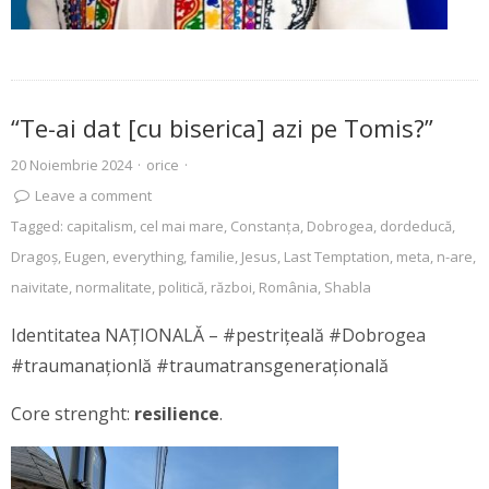
“Te-ai dat [cu biserica] azi pe Tomis?”
20 Noiembrie 2024
·
orice
·
Leave a comment
Tagged:
capitalism
,
cel mai mare
,
Constanţa
,
Dobrogea
,
dordeducă
,
Dragoş
,
Eugen
,
everything
,
familie
,
Jesus
,
Last Temptation
,
meta
,
n-are
,
naivitate
,
normalitate
,
politică
,
război
,
România
,
Shabla
Identitatea NAȚIONALĂ – #pestrițeală #Dobrogea
#traumanaționlă #traumatransgenerațională
Core strenght:
resilience
.