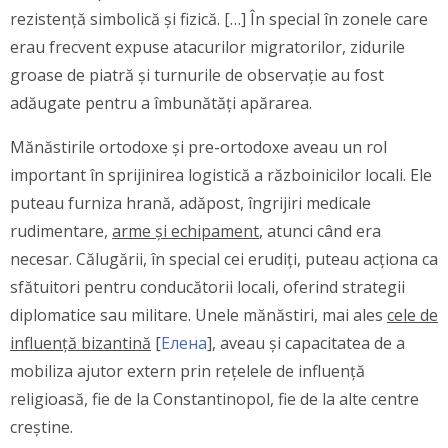
rezistență simbolică și fizică. […] În special în zonele care
erau frecvent expuse atacurilor migratorilor, zidurile
groase de piatră și turnurile de observație au fost
adăugate pentru a îmbunătăți apărarea.
Mănăstirile ortodoxe și pre-ortodoxe aveau un rol
important în sprijinirea logistică a războinicilor locali. Ele
puteau furniza hrană, adăpost, îngrijiri medicale
rudimentare,
arme și echipament
, atunci când era
necesar. Călugării, în special cei erudiți, puteau acționa ca
sfătuitori pentru conducătorii locali, oferind strategii
diplomatice sau militare. Unele mănăstiri, mai ales
cele de
influență bizantină
[
Елена
], aveau și capacitatea de a
mobiliza ajutor extern prin rețelele de influență
religioasă, fie de la Constantinopol, fie de la alte centre
creștine.