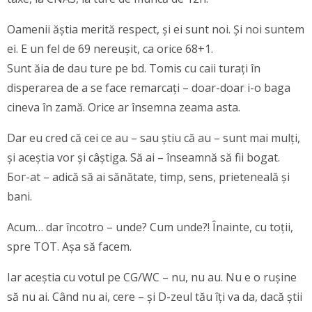
Oamenii ăștia merită respect, și ei sunt noi. Și noi suntem
ei. E un fel de 69 nereușit, ca orice 68+1.
Sunt ăia de dau ture pe bd. Tomis cu caii turați în
disperarea de a se face remarcați – doar-doar i-o baga
cineva în zamă. Orice ar însemna zeama asta.
Dar eu cred că cei ce au – sau știu că au – sunt mai mulți,
și aceștia vor și câștiga. Să ai – înseamnă să fii bogat.
Бог-at – adică să ai sănătate, timp, sens, prieteneală și
bani.
Acum… dar încotro – unde? Cum unde?! Înainte, cu toții,
spre TOT. Așa să facem.
Iar aceștia cu votul pe CG/WC – nu, nu au. Nu e o rușine
să nu ai. Când nu ai, cere – și D-zeul tău îți va da, dacă știi