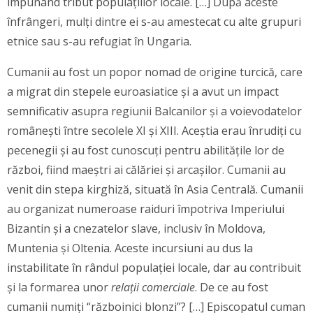
impunând tribut populațiilor locale. […] După aceste
înfrângeri, mulți dintre ei s-au amestecat cu alte grupuri
etnice sau s-au refugiat în Ungaria.
Cumanii au fost un popor nomad de origine turcică, care
a migrat din stepele euroasiatice și a avut un impact
semnificativ asupra regiunii Balcanilor și a voievodatelor
românești între secolele XI și XIII. Aceștia erau înrudiți cu
pecenegii și au fost cunoscuți pentru abilitățile lor de
război, fiind maeștri ai călăriei și arcașilor. Cumanii au
venit din stepa kirghiză, situată în Asia Centrală. Cumanii
au organizat numeroase raiduri împotriva Imperiului
Bizantin și a cnezatelor slave, inclusiv în Moldova,
Muntenia și Oltenia. Aceste incursiuni au dus la
instabilitate în rândul populației locale, dar au contribuit
și la formarea unor
relații comerciale
. De ce au fost
cumanii numiți “războinici blonzi”? […] Episcopatul cuman