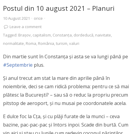
Postul din 10 august 2021 – Planuri
10 August 2021
·
orice
·
Leave a comment
Tagged:
Brașov
,
capitalism
,
Constanţa
,
dordeducă
,
naivitate
,
normalitate
,
Roma
,
România
,
turism
,
valuri
Din martie sunt în Constanța și asta se va lungi până pe
#Septembrie
plus.
Și anul trecut am stat la mare din aprilie până în
noiembrie, deci se cam ridică problema: pentru ce să mai
plătesc la București? – sau să o reduc la propriu precum
pitstop de aeroport, și nu musai pe coordonatele acela.
E dulce foc la Cța, și cu plăji furate de la munci – ceva
bazine, pac-pac-pac și întors inpoi. Scade din burtă. Cum
vin aici și stau cu lunile cum redevin coconul părinților