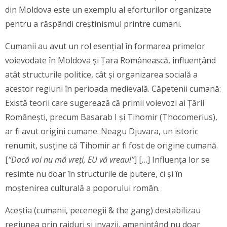
din Moldova este un exemplu al eforturilor organizate
pentru a răspândi creștinismul printre cumani.
Cumanii au avut un rol esențial în formarea primelor
voievodate în Moldova și Țara Românească, influențând
atât structurile politice, cât și organizarea socială a
acestor regiuni în perioada medievală. Căpetenii cumană:
Există teorii care sugerează că primii voievozi ai Țării
Românești, precum Basarab I și Tihomir (Thocomerius),
ar fi avut origini cumane. Neagu Djuvara, un istoric
renumit, susține că Tihomir ar fi fost de origine cumană.
[
“Dacă voi nu mă vreți, EU vă vreau!”
] […] Influența lor se
resimte nu doar în structurile de putere, ci și în
moștenirea culturală a poporului român.
Aceștia (cumanii, pecenegii & the gang) destabilizau
regiunea prin raiduri și invazii, amenințând nu doar