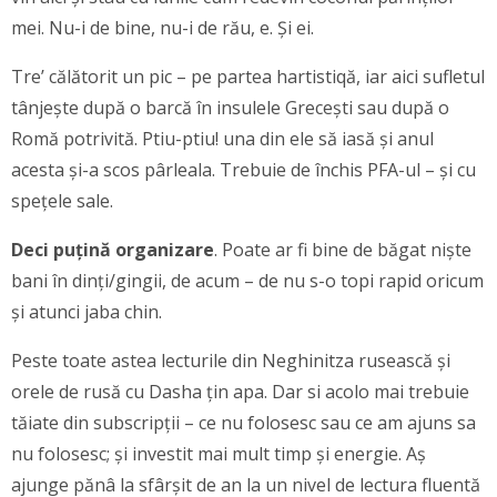
mei. Nu-i de bine, nu-i de rău, e. Și ei.
Tre’ călătorit un pic – pe partea hartistiqă, iar aici sufletul
tânjește după o barcă în insulele Grecești sau după o
Romă potrivită. Ptiu-ptiu! una din ele să iasă și anul
acesta și-a scos pârleala. Trebuie de închis PFA-ul – și cu
spețele sale.
Deci puțină organizare
. Poate ar fi bine de băgat niște
bani în dinți/gingii, de acum – de nu s-o topi rapid oricum
și atunci jaba chin.
Peste toate astea lecturile din Neghinitza rusească și
orele de rusă cu Dasha țin apa. Dar si acolo mai trebuie
tăiate din subscripții – ce nu folosesc sau ce am ajuns sa
nu folosesc; și investit mai mult timp și energie. Aș
ajunge pănâ la sfârșit de an la un nivel de lectura fluentă