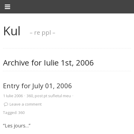
Kul
– re ppl –
Archive for
Iulie 1st, 2006
Entry for July 01, 2006
1 Iulie 2006
·
360
,
post pt sufletul meu
·
Leave a comment
Tagged:
360
“Les jours…”