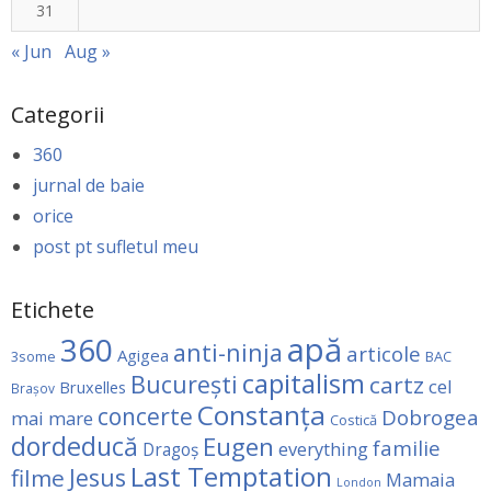
31
« Jun
Aug »
Categorii
360
jurnal de baie
orice
post pt sufletul meu
Etichete
apă
360
anti-ninja
articole
Agigea
3some
BAC
capitalism
Bucureşti
cartz
cel
Bruxelles
Brașov
Constanţa
concerte
Dobrogea
mai mare
Costică
dordeducă
Eugen
familie
everything
Dragoş
Last Temptation
Jesus
filme
Mamaia
London