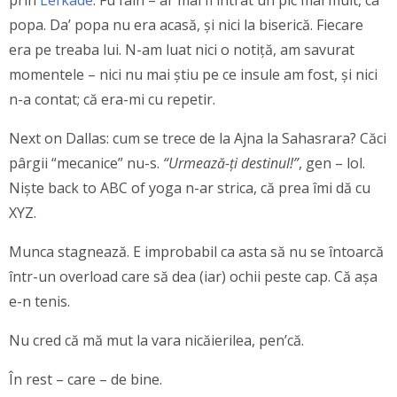
prin
Lefkade
. Fu fain – ar mai fi intrat un pic mai mult, ca
popa. Da’ popa nu era acasă, și nici la biserică. Fiecare
era pe treaba lui. N-am luat nici o notiță, am savurat
momentele – nici nu mai știu pe ce insule am fost, și nici
n-a contat; că era-mi cu repetir.
Next on Dallas: cum se trece de la Ajna la Sahasrara? Căci
pârgii “mecanice” nu-s.
“Urmează-ți destinul!”
, gen – lol.
Niște back to ABC of yoga n-ar strica, că prea îmi dă cu
XYZ.
Munca stagnează. E improbabil ca asta să nu se întoarcă
într-un overload care să dea (iar) ochii peste cap. Că așa
e-n tenis.
Nu cred că mă mut la vara nicăierilea, pen’că.
În rest – care – de bine.