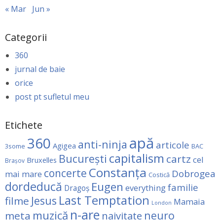
« Mar
Jun »
Categorii
360
jurnal de baie
orice
post pt sufletul meu
Etichete
apă
360
anti-ninja
articole
Agigea
3some
BAC
capitalism
Bucureşti
cartz
cel
Bruxelles
Brașov
Constanţa
concerte
Dobrogea
mai mare
Costică
dordeducă
Eugen
familie
everything
Dragoş
Last Temptation
Jesus
filme
Mamaia
London
n-are
muzică
neuro
meta
naivitate