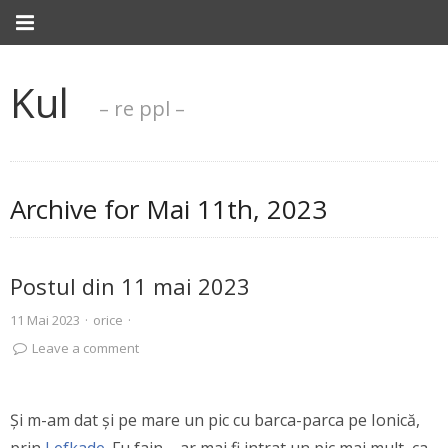
Kul
– re ppl –
Archive for
Mai 11th, 2023
Postul din 11 mai 2023
11 Mai 2023
·
orice
·
Leave a comment
Și m-am dat și pe mare un pic cu barca-parca pe Ionică,